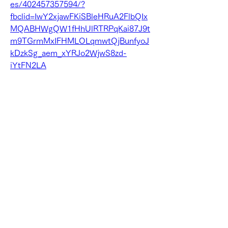
es/402457357594/?
fbclid=IwY2xjawFKiSBleHRuA2FlbQIx
MQABHWgQW1fHhUlRTRPqKai87J9t
m9TGrmMxIFHMLOLqmwtQjBunfyoJ
kDzkSg_aem_xYRJo2WjwS8zd-
iYtFN2LA